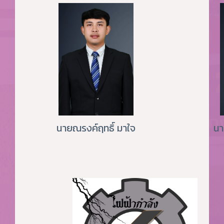
นายณรงค์ฤทธิ์ มาใจ
นา