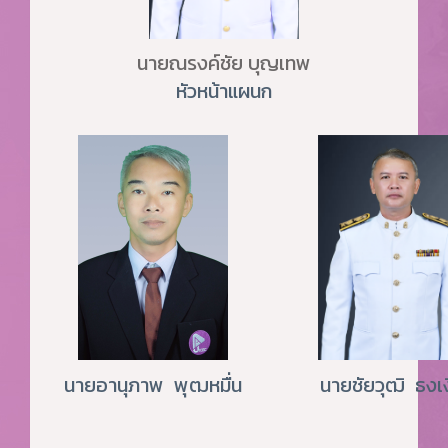
นายณรงค์ชัย บุญเทพ
หัวหน้าแผนก
นายอานุภาพ พุฒหมื่น
นายชัยวุฒิ ธงเง